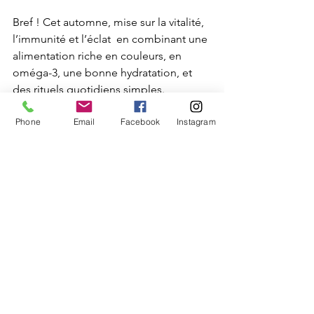
Bref ! Cet automne, mise sur la vitalité, 
l’immunité et l’éclat  en combinant une 
alimentation riche en couleurs, en 
oméga-3, une bonne hydratation, et 
des rituels quotidiens simples.
Phone
Email
Facebook
Instagram
Enregistre cet article
, partage-le à une 
amie qui a déjà un coup de mou et dis-
moi : lequel de ces aliments as-tu déjà 
dans ta cuisine ?